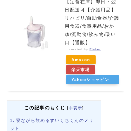
【定番在庫】即日・翌
日配送可【介護用品】
リハビリ/自助食器/介護
用食器/食事用品/おか
ゆ/流動食/飲み物/吸い
口【通販】
created by
Rinker
Amazon
楽天市場
Yahooショッピン
グ
この記事のもくじ
[
非表示
]
1.
寝ながら飲めるすいくちくんのメリ
ット