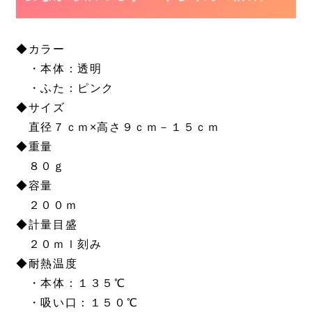
◆カラー
・本体：透明
・ふた：ピンク
◆サイズ
直径７ｃｍ×高さ９ｃｍ－１５ｃｍ
◆重量
８０ｇ
◆容量
２００ｍ
◆計量目盛
２０ｍｌ刻み
◆耐熱温度
・本体：１３５℃
・吸い口：１５０℃