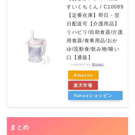
すいくちくん / C10089
【定番在庫】即日・翌
日配送可【介護用品】
リハビリ/自助食器/介護
用食器/食事用品/おか
ゆ/流動食/飲み物/吸い
口【通販】
created by
Rinker
Amazon
楽天市場
Yahooショッピン
グ
まとめ