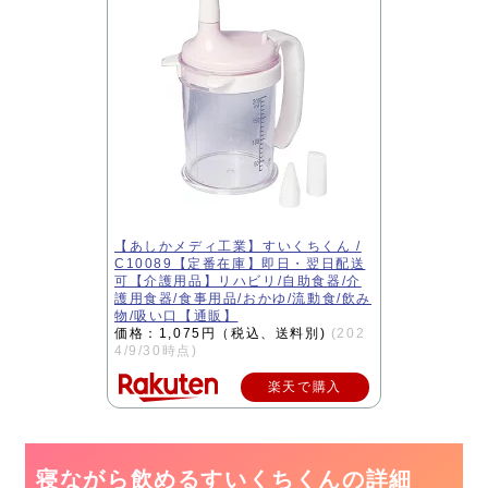
【あしかメディ工業】すいくちくん /
C10089【定番在庫】即日・翌日配送
可【介護用品】リハビリ/自助食器/介
護用食器/食事用品/おかゆ/流動食/飲み
物/吸い口【通販】
価格：1,075円（税込、送料別)
(202
4/9/30時点)
楽天で購入
寝ながら飲めるすいくちくんの詳細