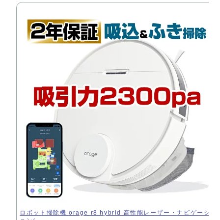
ロボット掃除機 orage r8 hybrid 高性能レーザー・ナビゲーシ