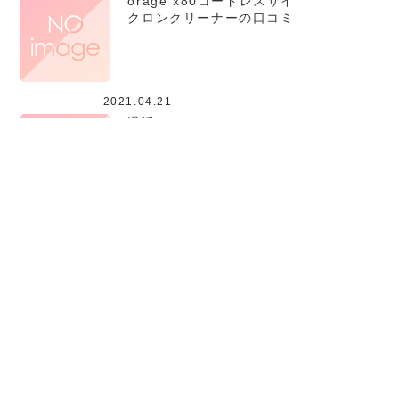
orage x80コードレスサイ
クロンクリーナーの口コミ
評判は？オラージュ掃除機
の新機種の特徴を紹介！
2021.04.21
温活ストレッチエアーの口
コミレビュー評判は？特徴
や使い方も紹介！【日テレ
ポシュレ】
Copyright (C) 2026
良いものライフ
All Rights Reserved