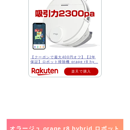
【クーポンで最大400円オフ】【2年
保証】ロボット掃除機 orage r8 hy...
楽天で購入
オラージュ orage r8 hybrid ロボット