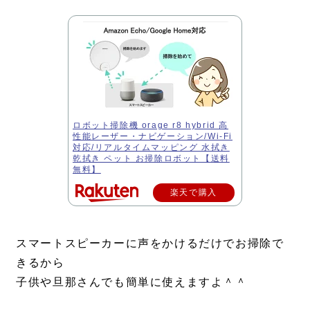
ロボット掃除機 orage r8 hybrid 高
性能レーザー・ナビゲーション/Wi-Fi
対応/リアルタイムマッピング 水拭き
乾拭き ペット お掃除ロボット【送料
無料】
楽天で購入
スマートスピーカーに声をかけるだけでお掃除で
きるから
子供や旦那さんでも簡単に使えますよ＾＾