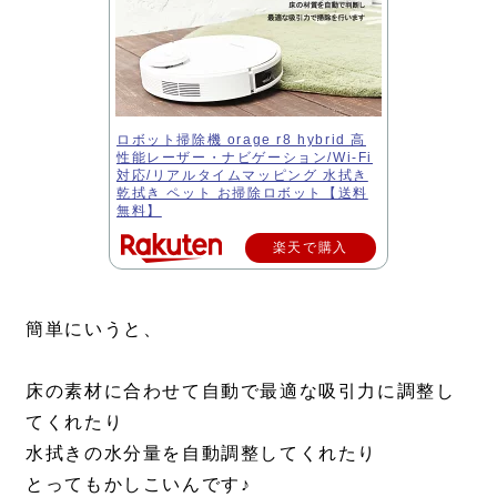
ロボット掃除機 orage r8 hybrid 高
性能レーザー・ナビゲーション/Wi-Fi
対応/リアルタイムマッピング 水拭き
乾拭き ペット お掃除ロボット【送料
無料】
楽天で購入
簡単にいうと、
床の素材に合わせて自動で最適な吸引力に調整し
てくれたり
水拭きの水分量を自動調整してくれたり
とってもかしこいんです♪