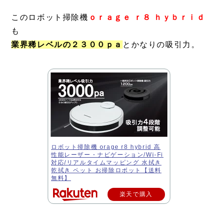
このロボット掃除機
ｏｒａｇｅ ｒ８ ｈｙｂｒｉｄ
も
業界稀レベルの２３００ｐａ
とかなりの吸引力。
ロボット掃除機 orage r8 hybrid 高
性能レーザー・ナビゲーション/Wi-Fi
対応/リアルタイムマッピング 水拭き
乾拭き ペット お掃除ロボット【送料
無料】
楽天で購入