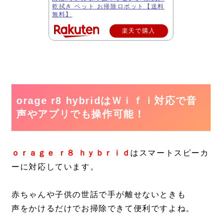
乾拭き ペット お掃除ロボット【送料
無料】
楽天で購入
orage r8 hybridはＷｉｆｉ対応で音
声やアプリでも操作可能！
ｏｒａｇｅ ｒ８ ｈｙｂｒｉｄ
はスマートスピーカ
ーに対応しています。
赤ちゃんや子供の世話で手が離せないときも
声をかけるだけでお掃除できて便利ですよね。